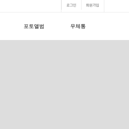
포토앨범
우체통