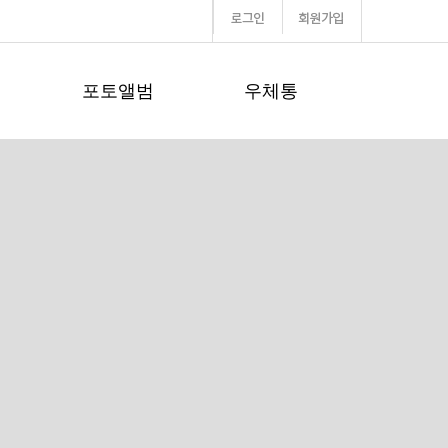
포토앨범
우체통