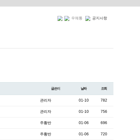
우체통
공지사항
글쓴이
날짜
조회
관리자
01-10
782
관리자
01-10
756
주황반
01-06
696
주황반
01-06
720