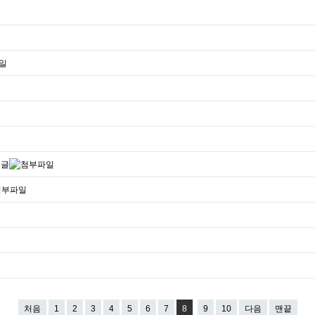
처음
1
2
3
4
5
6
7
8
9
10
다음
맨끝