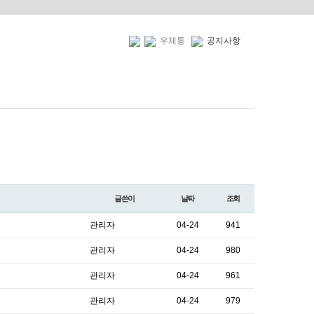
우체통
공지사항
글쓴이
날짜
조회
관리자
04-24
941
관리자
04-24
980
관리자
04-24
961
관리자
04-24
979